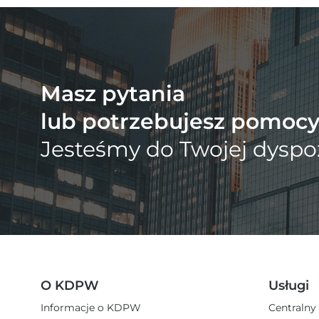
Masz pytania
lub potrzebujesz pomoc
Jesteśmy do Twojej dyspoz
O KDPW
Usługi
Informacje o KDPW
Centralny