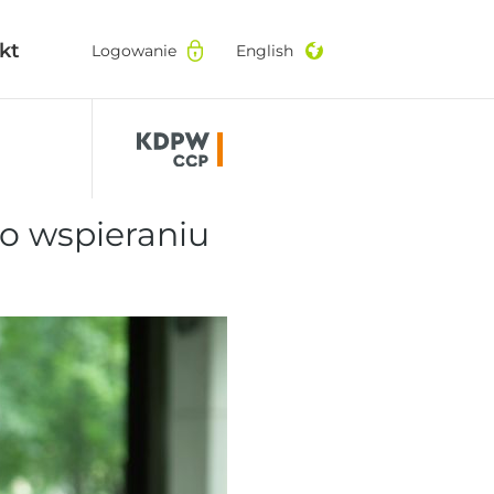
kt
kt
Logowanie
Logowanie
English
English
 wspieraniu