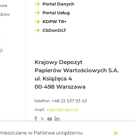
Portal Danych
sowe
Portal Usług
ediów
KDPW TR+
CSDonDLT
W
ji
Krajowy Depozyt
Papierów Wartościowych S.A.
ul. Książęca 4
00-498 Warszawa
telefon: +48 22 537 93 43
mail:
kdpw@kdpw.pl
×
zamieszczane w Państwa urządzeniu