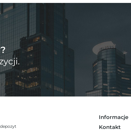
y?
ycji.
Informacje
 depozyt
Kontakt