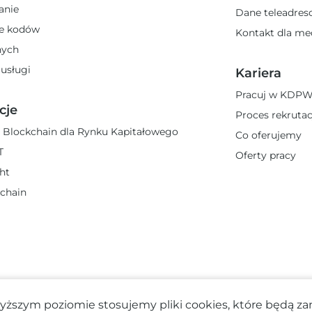
anie
Dane teleadre
e kodów
Kontakt dla m
nych
 usługi
Kariera
Pracuj w KDP
cje
Proces rekrutac
 Blockchain dla Rynku Kapitałowego
Co oferujemy
T
Oferty pracy
ght
chain
yższym poziomie stosujemy pliki cookies, które będą 