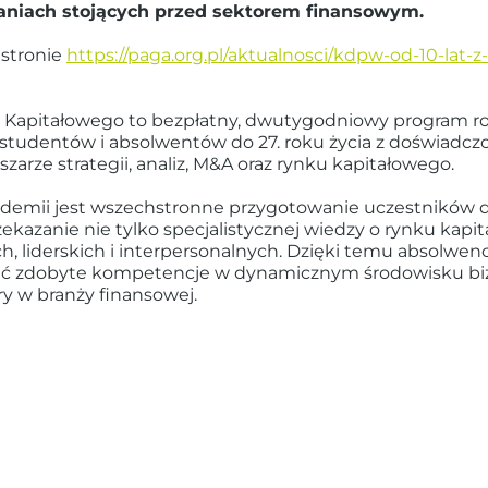
niach stojących przed sektorem finansowym.
 stronie
https://paga.org.pl/aktualnosci/kdpw-od-10-lat-
Kapitałowego to bezpłatny, dwutygodniowy program r
h studentów i absolwentów do 27. roku życia z doświadcz
arze strategii, analiz, M&A oraz rynku kapitałowego.
emii jest wszechstronne przygotowanie uczestników d
kazanie nie tylko specjalistycznej wiedzy o rynku kapit
h, liderskich i interpersonalnych. Dzięki temu absolwen
ać zdobyte kompetencje w dynamicznym środowisku b
ry w branży finansowej.