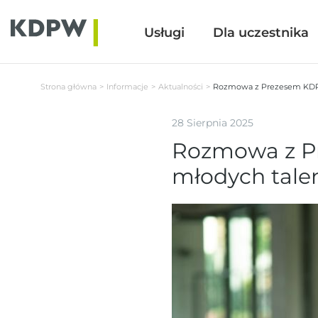
Usługi
Usługi
Dla uczestnika
Dla uczestnika
Strona główna
Informacje
Aktualności
​Rozmowa z Prezesem KDP
28 Sierpnia 2025
​Rozmowa z 
młodych tale