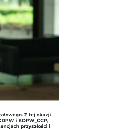
łowego. Z tej okazji
u KDPW i KDPW_CCP,
ncjach przyszłości i