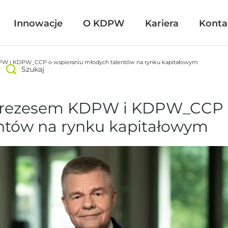
Innowacje
Innowacje
O KDPW
O KDPW
Kariera
Kariera
Konta
Konta
W i KDPW_CCP o wspieraniu młodych talentów na rynku kapitałowym
Szukaj
Szukaj
Prezesem KDPW i KDPW_CCP o
ntów na rynku kapitałowym