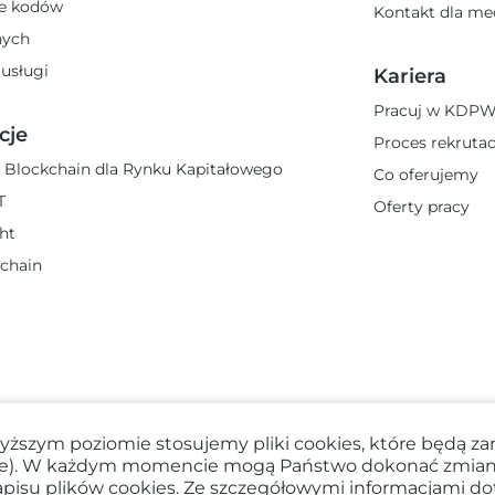
e kodów
Kontakt dla m
nych
 usługi
Kariera
Pracuj w KDP
cje
Proces rekrutac
 Blockchain dla Rynku Kapitałowego
Co oferujemy
T
Oferty pracy
ght
chain
yższym poziomie stosujemy pliki cookies, które będą 
nie). W każdym momencie mogą Państwo dokonać zmian
apisu plików cookies. Ze szczegółowymi informacjami do