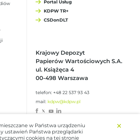
Portal Usług
ediów
KDPW TR+
CSDonDLT
W
ji
Krajowy Depozyt
Papierów Wartościowych S.A.
ul. Książęca 4
00-498 Warszawa
telefon: +48 22 537 93 43
mail:
kdpw@kdpw.pl
×
zamieszczane w Państwa urządzeniu
y ustawień Państwa przeglądarki
tyczącymi cookies na tej stronie