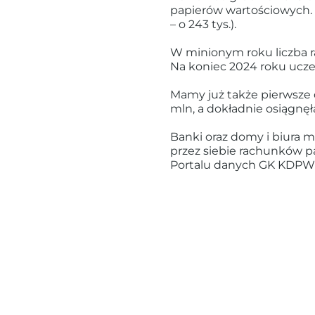
papierów wartościowych. 
– o 243 tys.).
W minionym roku liczba ra
Na koniec 2024 roku ucz
Mamy już także pierwsze 
mln, a dokładnie osiągnęł
Banki oraz domy i biura 
przez siebie rachunków p
Portalu danych GK KDP