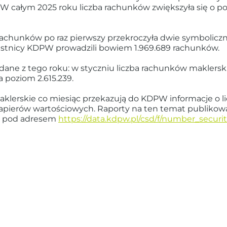
W całym 2025 roku liczba rachunków zwiększyła się o po
chunków po raz pierwszy przekroczyła dwie symboliczne 
estnicy KDPW prowadzili bowiem 1.969.689 rachunków.
dane z tego roku: w styczniu liczba rachunków maklerski
a poziom 2.615.239.
maklerskie co miesiąc przekazują do KDPW informacje o 
apierów wartościowych. Raporty na ten temat publikow
W pod adresem
https://data.kdpw.pl/csd/f/number_securi