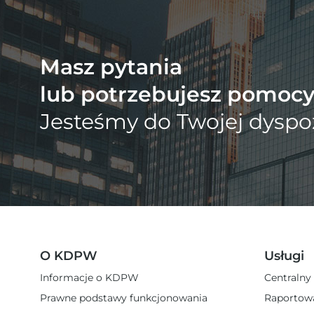
Masz pytania
lub potrzebujesz pomoc
Jesteśmy do Twojej dyspoz
O KDPW
Usługi
Informacje o KDPW
Centralny
Prawne podstawy funkcjonowania
Raportow