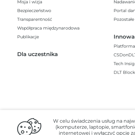
Misja i wizja
Nadawani
Bezpieczeństwo
Portal da
Transparentność
Pozostałe
Współpraca międzynarodowa
Innowa
Publikacje
Platforma
Dla uczestnika
CSDonDL
Tech Insi
DLT Block
W celu świadczenia usług na najw
(komputerze, laptopie, smartfo
internetowej i wyłączyć opcję z