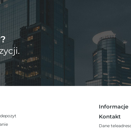
y?
ycji.
Informacje
 depozyt
Kontakt
anie
Dane teleadre