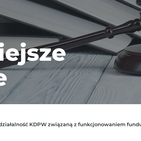
ejsze
e
 działalność KDPW związaną z funkcjonowaniem fundu