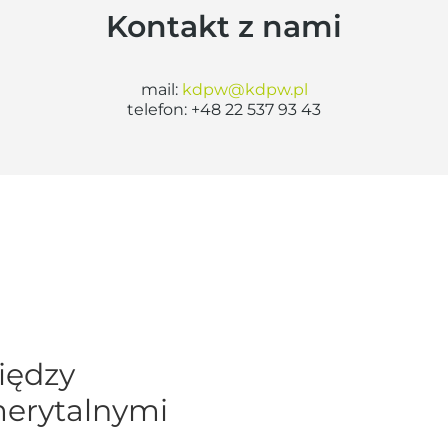
Kontakt z nami
mail:
kdpw@kdpw.pl
telefon:
+48 22 537 93 43
iędzy
erytalnymi