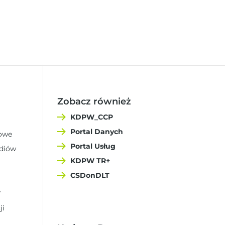
Zobacz również
KDPW_CCP
Portal Danych
sowe
Portal Usług
ediów
KDPW TR+
CSDonDLT
W
ji