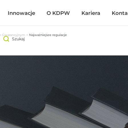
Innowacje
Innowacje
O KDPW
O KDPW
Kariera
Kariera
Konta
Konta
m Gwarancyjnym
Najważniejsze regulacje
Szukaj
Szukaj