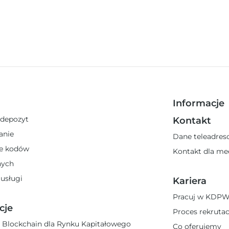
Informacje
 depozyt
Kontakt
anie
Dane teleadre
e kodów
Kontakt dla m
nych
 usługi
Kariera
Pracuj w KDP
cje
Proces rekrutac
 Blockchain dla Rynku Kapitałowego
Co oferujemy