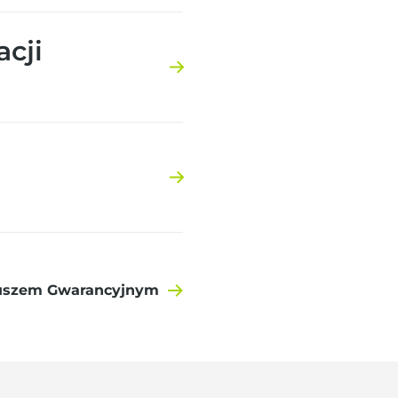
acji
duszem Gwarancyjnym