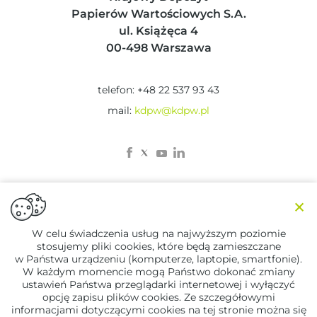
Papierów Wartościowych S.A.
ul. Książęca 4
00-498 Warszawa
telefon: +48 22 537 93 43
mail:
kdpw@kdpw.pl
×
W celu świadczenia usług na najwyższym poziomie
stosujemy pliki cookies, które będą zamieszczane
© 2023 KDPW
w Państwa urządzeniu (komputerze, laptopie, smartfonie).
Zastrzeżenia prawne
W każdym momencie mogą Państwo dokonać zmiany
Polityka Prywatności
ustawień Państwa przeglądarki internetowej i wyłączyć
opcję zapisu plików cookies. Ze szczegółowymi
informacjami dotyczącymi cookies na tej stronie można się
Designed by
Lifemotion