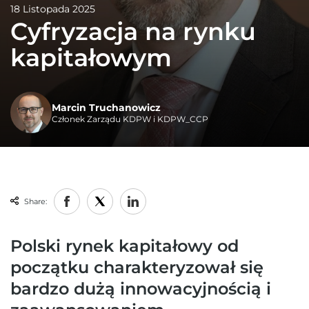
18 Listopada 2025
Cyfryzacja na rynku
kapitałowym
Marcin Truchanowicz
Członek Zarządu KDPW i KDPW_CCP
Share:
Polski rynek kapitałowy od
początku charakteryzował się
bardzo dużą innowacyjnością i