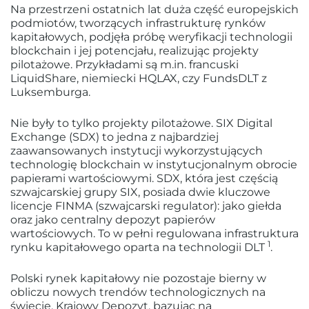
Na przestrzeni ostatnich lat duża część europejskich
podmiotów, tworzących infrastrukturę rynków
kapitałowych, podjęła próbę weryfikacji technologii
blockchain i jej potencjału, realizując projekty
pilotażowe. Przykładami są m.in. francuski
LiquidShare, niemiecki HQLAX, czy FundsDLT z
Luksemburga.
Nie były to tylko projekty pilotażowe. SIX Digital
Exchange (SDX) to jedna z najbardziej
zaawansowanych instytucji wykorzystujących
technologię blockchain w instytucjonalnym obrocie
papierami wartościowymi. SDX, która jest częścią
szwajcarskiej grupy SIX, posiada dwie kluczowe
licencje FINMA (szwajcarski regulator): jako giełda
oraz jako centralny depozyt papierów
wartościowych. To w pełni regulowana infrastruktura
1
rynku kapitałowego oparta na technologii DLT
.
Polski rynek kapitałowy nie pozostaje bierny w
obliczu nowych trendów technologicznych na
świecie. Krajowy Depozyt, bazując na