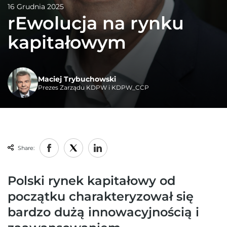
16 Grudnia 2025
rEwolucja na rynku
kapitałowym
Maciej Trybuchowski
Prezes Zarządu KDPW i KDPW_CCP
Share:
Polski rynek kapitałowy od
początku charakteryzował się
bardzo dużą innowacyjnością i