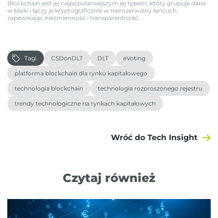
Blockchain jest jej najpopularniejszym jej typem, który grupuje dane
w bloki i łączy je kryptograficznie w nierozerwalny łańcuch,
zapewniając niezmienność i transparentność.
Tagi
CSDonDLT
DLT
eVoting
platforma blockchain dla rynku kapitałowego
technologia blockchain
technologia rozproszonego rejestru
trendy technologiczne na rynkach kapitałowych
Wróć do Tech Insight
Czytaj również