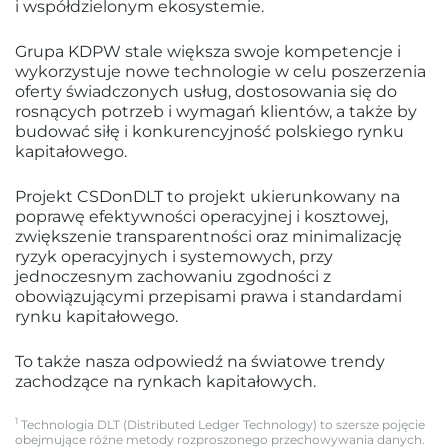
i współdzielonym ekosystemie.
Grupa KDPW stale większa swoje kompetencje i
wykorzystuje nowe technologie w celu poszerzenia
oferty świadczonych usług, dostosowania się do
rosnących potrzeb i wymagań klientów, a także by
budować siłę i konkurencyjność polskiego rynku
kapitałowego.
Projekt CSDonDLT to projekt ukierunkowany na
poprawę efektywności operacyjnej i kosztowej,
zwiększenie transparentności oraz minimalizację
ryzyk operacyjnych i systemowych, przy
jednoczesnym zachowaniu zgodności z
obowiązującymi przepisami prawa i standardami
rynku kapitałowego.
To także nasza odpowiedź na światowe trendy
zachodzące na rynkach kapitałowych.
1
Technologia DLT (Distributed Ledger Technology) to szersze pojęcie
obejmujące różne metody rozproszonego przechowywania danych.