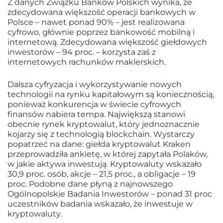
Z danych Związku Banków Polskich wynika, że
zdecydowana większość operacji bankowych w
Polsce – nawet ponad 90% – jest realizowana
cyfrowo, głównie poprzez bankowość mobilną i
internetową. Zdecydowana większość giełdowych
inwestorów – 94 proc. – korzysta zaś z
internetowych rachunków maklerskich.
Dalsza cyfryzacja i wykorzystywanie nowych
technologii na rynku kapitałowym są koniecznością,
ponieważ konkurencja w świecie cyfrowych
finansów nabiera tempa. Największą stanowi
obecnie rynek kryptowalut, który jednoznacznie
kojarzy się z technologią blockchain. Wystarczy
popatrzeć na dane: giełda kryptowalut Kraken
przeprowadziła ankietę, w której zapytała Polaków,
w jakie aktywa inwestują. Kryptowaluty wskazało
30,9 proc. osób, akcje – 21,5 proc., a obligacje – 19
proc. Podobne dane płyną z najnowszego
Ogólnopolskie Badania Inwestorów – ponad 31 proc
uczestników badania wskazało, że inwestuje w
kryptowaluty.