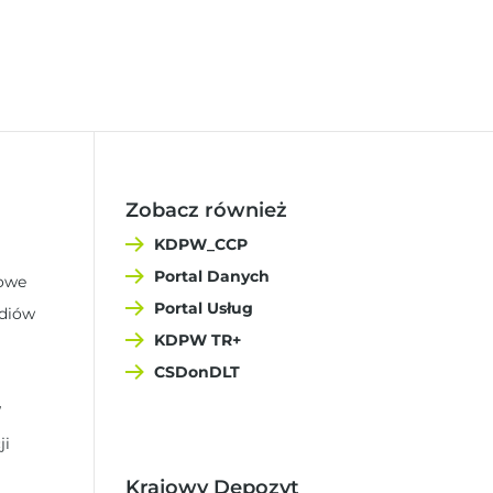
Zobacz również
KDPW_CCP
Portal Danych
sowe
Portal Usług
ediów
KDPW TR+
CSDonDLT
W
ji
Krajowy Depozyt