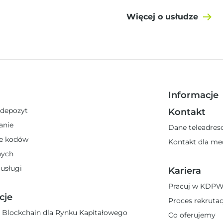
Więcej o usłudze
Informacje
 depozyt
Kontakt
anie
Dane teleadre
e kodów
Kontakt dla m
nych
 usługi
Kariera
Pracuj w KDP
cje
Proces rekrutac
 Blockchain dla Rynku Kapitałowego
Co oferujemy