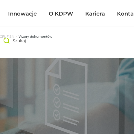
Innowacje
Innowacje
O KDPW
O KDPW
Kariera
Kariera
Konta
Konta
CFI, FISN
Wzory dokumentów
Szukaj
Szukaj