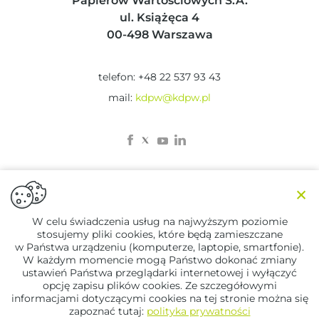
Papierów Wartościowych S.A.
ul. Książęca 4
00-498 Warszawa
telefon: +48 22 537 93 43
mail:
kdpw@kdpw.pl
×
W celu świadczenia usług na najwyższym poziomie
stosujemy pliki cookies, które będą zamieszczane
© 2023 KDPW
w Państwa urządzeniu (komputerze, laptopie, smartfonie).
Zastrzeżenia prawne
W każdym momencie mogą Państwo dokonać zmiany
Polityka Prywatności
ustawień Państwa przeglądarki internetowej i wyłączyć
opcję zapisu plików cookies. Ze szczegółowymi
informacjami dotyczącymi cookies na tej stronie można się
Designed by
Lifemotion
zapoznać tutaj:
polityka prywatności