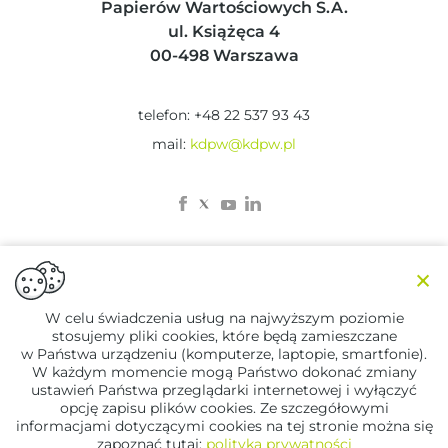
Papierów Wartościowych S.A.
ul. Książęca 4
00-498 Warszawa
telefon: +48 22 537 93 43
mail:
kdpw@kdpw.pl
×
W celu świadczenia usług na najwyższym poziomie
stosujemy pliki cookies, które będą zamieszczane
© 2023 KDPW
w Państwa urządzeniu (komputerze, laptopie, smartfonie).
Zastrzeżenia prawne
W każdym momencie mogą Państwo dokonać zmiany
Polityka Prywatności
ustawień Państwa przeglądarki internetowej i wyłączyć
opcję zapisu plików cookies. Ze szczegółowymi
informacjami dotyczącymi cookies na tej stronie można się
Designed by
Lifemotion
zapoznać tutaj:
polityka prywatności