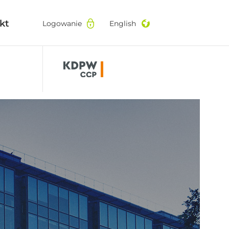
kt
kt
Logowanie
Logowanie
English
English