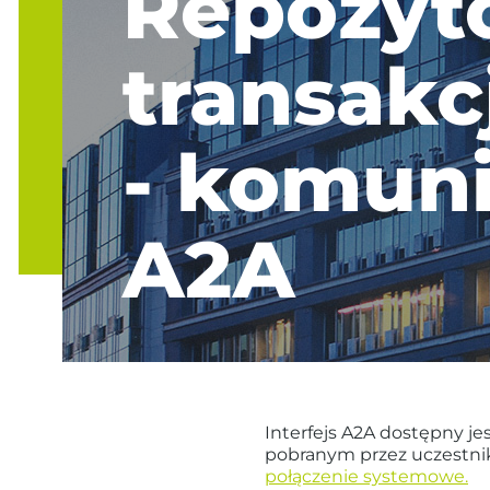
Repozyt
transakc
- komun
A2A
Interfejs A2A dostępny j
pobranym przez uczestni
połączenie systemowe.