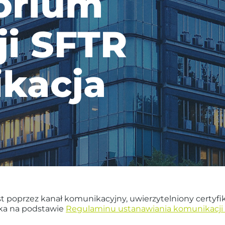
orium
ji SFTR
ikacja
est poprzez kanał komunikacyjny, uwierzytelniony certy
ka na podstawie
Regulaminu ustanawiania komunikacji 