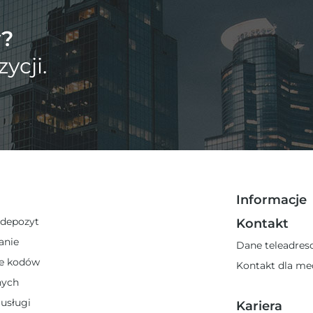
y?
ycji.
Informacje
 depozyt
Kontakt
anie
Dane teleadre
e kodów
Kontakt dla m
nych
 usługi
Kariera